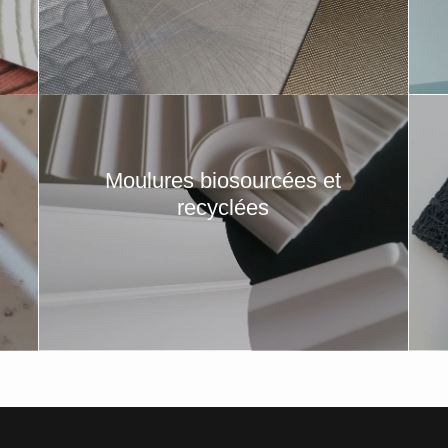
Moulures biosourcées et
recyclées