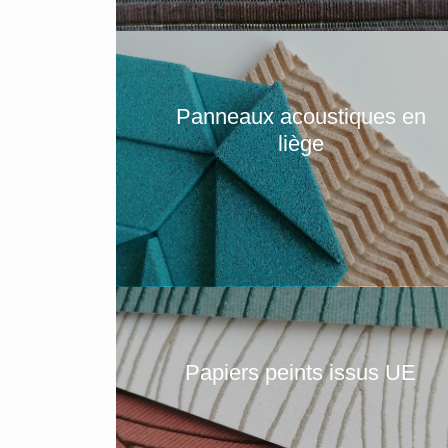
Panneaux acoustiques en
liège
Papiers peints issus UE