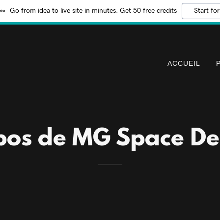
Go from idea to live site in minutes. Get 50 free credits
Start for
ACCUEIL
pos de MG Space De