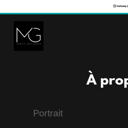
À pro
Portrait